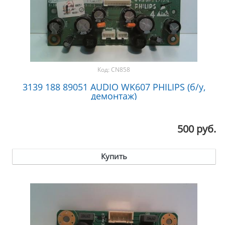
Код:
CN858
3139 188 89051 AUDIO WK607 PHILIPS (б/у,
демонтаж)
500 руб.
Купить