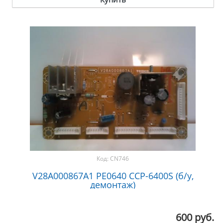
Код:
CN746
V28A000867A1 PE0640 CCP-6400S (б/у,
демонтаж)
600 руб.