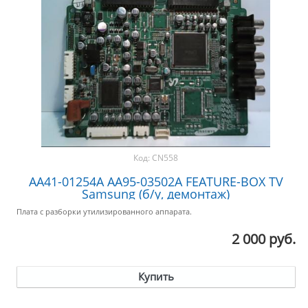
Код:
CN558
AA41-01254A AA95-03502A FEATURE-BOX TV
Samsung (б/у, демонтаж)
Плата с разборки утилизированного аппарата.
2 000 руб.
Купить