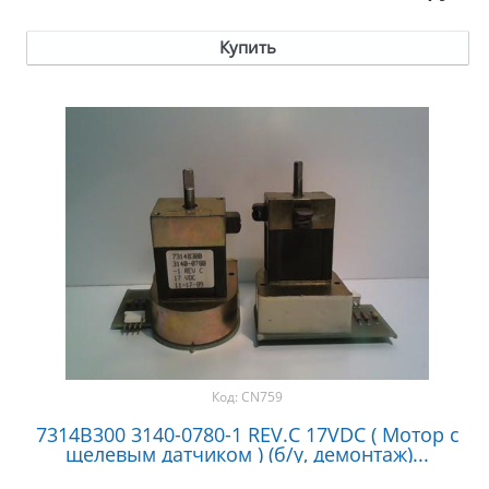
Купить
Код:
CN759
7314B300 3140-0780-1 REV.C 17VDC ( Мотор с
щелевым датчиком ) (б/у, демонтаж)...