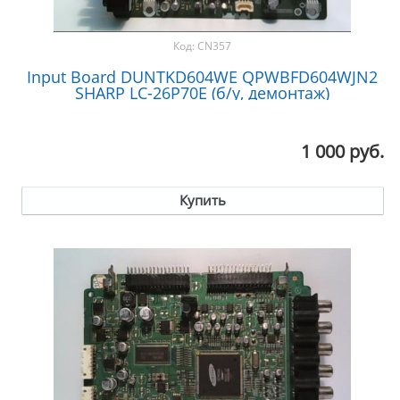
Код:
CN357
Input Board DUNTKD604WE QPWBFD604WJN2
SHARP LC-26P70E (б/у, демонтаж)
1 000 руб.
Купить