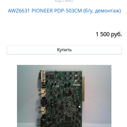
Код:
CN902
AWZ6631 PIONEER PDP-503CM (б/у, демонтаж)
1 500 руб.
Купить