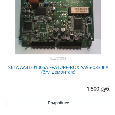
Код:
CN863
S61A AA41-01005A FEATURE-BOX AA95-03306A
(б/у, демонтаж)
1 500 руб.
Подробнее