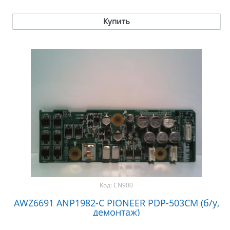
Купить
Код:
CN900
AWZ6691 ANP1982-C PIONEER PDP-503CM (б/у,
демонтаж)