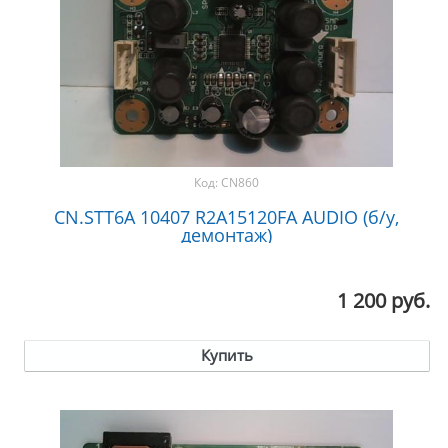
Код:
CN860
CN.STT6A 10407 R2A15120FA AUDIO (б/у,
демонтаж)
1 200 руб.
Купить