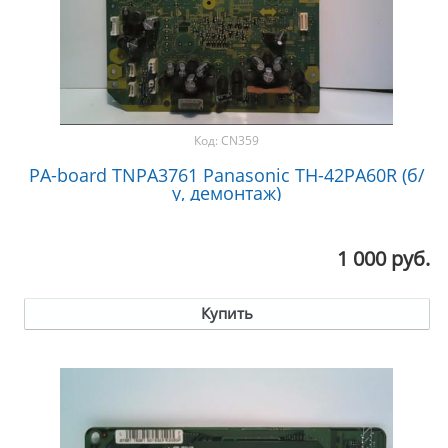
Код:
CN359
PA-board TNPA3761 Panasonic TH-42PA60R (б/
у, демонтаж)
1 000 руб.
Купить