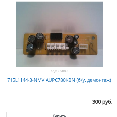
Код:
CN880
715L1144-3-NMV AUPC780KBN (б/у, демонтаж)
300 руб.
Купить