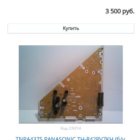
3 500 руб.
Купить
Код:
CN314
TNPA4375 PANASONIC TH-R42PV7KH (б/у,