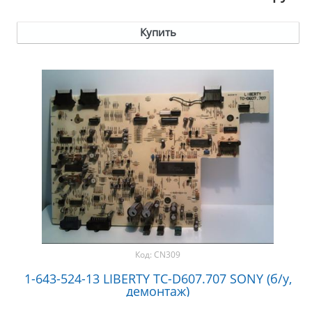
Купить
Код:
CN309
1-643-524-13 LIBERTY TC-D607.707 SONY (б/у,
демонтаж)