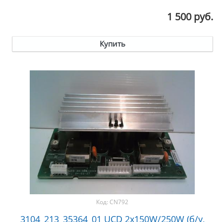
1 500 руб.
Купить
Код:
CN792
3104_213_35364_01 UCD 2x150W/250W (б/у,