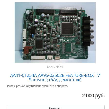
Код:
CN559
AA41-01254A AA95-03502E FEATURE-BOX TV
Samsung (б/у, демонтаж)
Плата с разборки утилизированного аппарата.
2 000 руб.
Купить