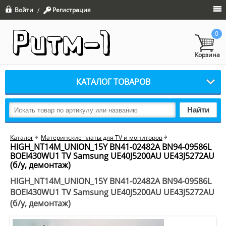
Войти
Регистрация
/
0
Корзина
КАТАЛОГ ТОВАРОВ
Найти
Каталог
Материнские платы для TV и мониторов
HIGH_NT14M_UNION_15Y BN41-02482A BN94-09586L
BOEI430WU1 TV Samsung UE40J5200AU UE43J5272AU
(б/у, демонтаж)
HIGH_NT14M_UNION_15Y BN41-02482A BN94-09586L
BOEI430WU1 TV Samsung UE40J5200AU UE43J5272AU
(б/у, демонтаж)