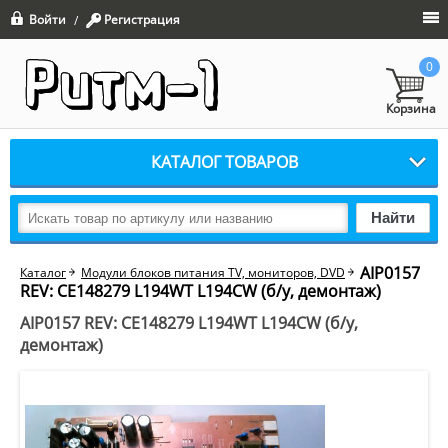
Войти
Регистрация
/
0
Корзина
КАТАЛОГ ТОВАРОВ
Найти
AIP0157
Каталог
Модули блоков питания TV, мониторов, DVD
REV: CE148279 L194WT L194CW (б/у, демонтаж)
AIP0157 REV: CE148279 L194WT L194CW (б/у,
демонтаж)