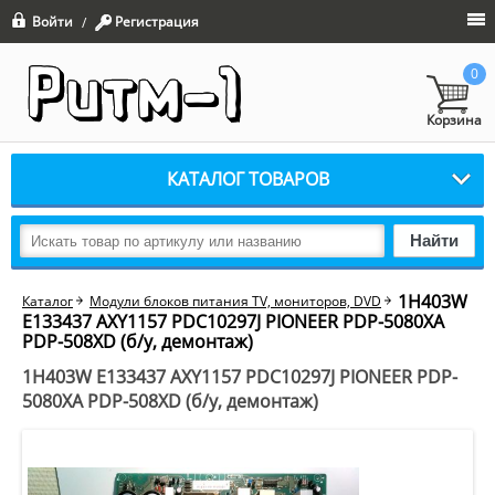
Войти
Регистрация
/
0
Корзина
КАТАЛОГ ТОВАРОВ
Найти
1H403W
Каталог
Модули блоков питания TV, мониторов, DVD
E133437 AXY1157 PDC10297J PIONEER PDP-5080XA
PDP-508XD (б/у, демонтаж)
1H403W E133437 AXY1157 PDC10297J PIONEER PDP-
5080XA PDP-508XD (б/у, демонтаж)